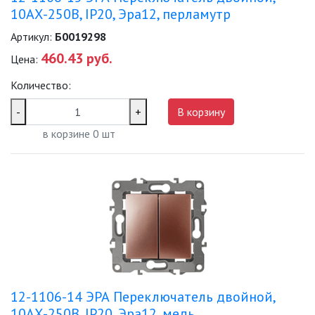
10АХ-250В, IP20, Эра12, перламутр
Артикул:
Б0019298
460.43 руб.
Цена:
Количество:
-
+
В корзину
в корзине
0
шт
12-1106-14 ЭРА Переключатель двойной,
10АХ-250В, IP20, Эра12, медь