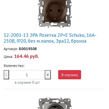
НОВОСТИ
ОПЛАТА И ДОСТАВКА
ЗАДАТЬ ВОПРОС
12-2001-13 ЭРА Розетка 2P+E Schuko, 16A-
250В, IP20, без м.лапок, Эра12, бронза
ЗАЯВКА
Артикул:
Б0019308
164.46 руб.
Цена:
КОНТАКТЫ
Количество:
-
+
В корзину
в корзине
0
шт