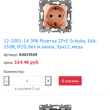
ТОЧЕЧНЫЕ СВЕТИЛЬНИКИ
УЛИЧНОЕ ОСВЕЩЕНИЕ НА
СОЛНЕЧНЫХ БАТАРЕЯХ
УЛИЧНЫЕ СВЕТИЛЬНИКИ
12-2001-14 ЭРА Розетка 2P+E Schuko, 16A-
250В, IP20, без м.лапок, Эра12, медь
ФОНТАНЫ
Артикул:
Б0019309
164.46 руб.
Цена:
ЭЛЕКТРОЗВОНКИ И АКСЕССУАРЫ
Количество:
ЭЛЕКТРОУСТАНОВОЧНЫЕ
-
+
В корзину
ИЗДЕЛИЯ
в корзине
0
шт
ЭЛЕМЕНТЫ ПИТАНИЯ