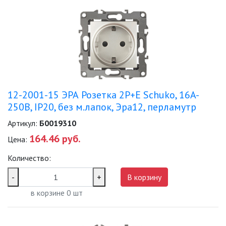
ПАЯЛЬНОЕ ОБОРУДОВАНИЕ
ПОДВЕСНЫЕ ЛОФТ
СВЕТИЛЬНИКИ
ПОРТАТИВНЫЕ СОЛНЕЧНЫЕ
ЭЛЕКТРОСТАНЦИИ
12-2001-15 ЭРА Розетка 2P+E Schuko, 16A-
ПРОТИВОМОСКИТНЫЕ ЛАМПЫ
250В, IP20, без м.лапок, Эра12, перламутр
Артикул:
Б0019310
РАЗЪЁМЫ, ПЕРЕХОДНИКИ, ТВ
ДЕЛИТЕЛИ
164.46 руб.
Цена:
СЕТЕВЫЕ ФИЛЬТРЫ, СИЛОВЫЕ
Количество:
РАЗЪЕМЫ И УДЛИНИТЕЛИ,
ТРОЙНИКИ И КОЛОДКИ, ВИЛКИ
-
+
В корзину
СИСТЕМЫ ПОЛИВА
в корзине
0
шт
СТАБИЛИЗАТОРЫ НАПРЯЖЕНИЯ