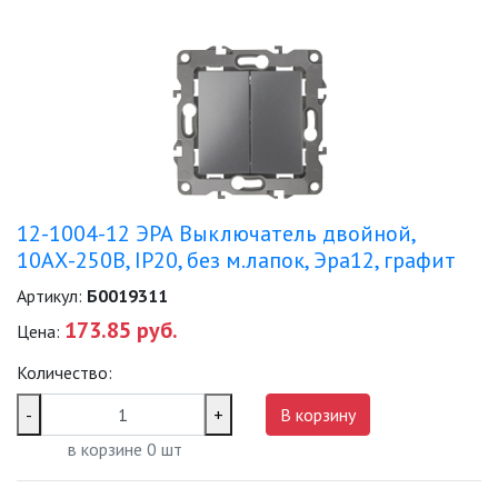
ЛЕНТЫ)
ЛИНЕЙНЫЕ СВЕТОДИОДНЫЕ
СВЕТИЛЬНИКИ
ЛЮСТРЫ
МОДУЛЬНЫЕ СИСТЕМЫ
ОСВЕЩЕНИЯ (LED МОДУЛИ)
12-1004-12 ЭРА Выключатель двойной,
10АХ-250В, IP20, без м.лапок, Эра12, графит
НАСТОЛЬНЫЕ СВЕТИЛЬНИКИ
Артикул:
Б0019311
НИЗКОВОЛЬТНОЕ
173.85 руб.
Цена:
ОБОРУДОВАНИЕ
Количество:
НОВОГОДНЕЕ ОСВЕЩЕНИЕ
-
+
В корзину
в корзине
0
шт
ОТВЕРТКИ